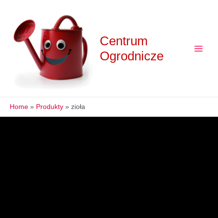
Skip
to
content
Centrum
Ogrodnicze
Main
Menu
Home
Produkty
zioła