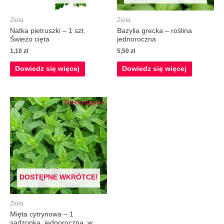
Zioła
Zioła
Natka pietruszki – 1 szt.
Bazylia grecka – roślina
Świeżo cięta
jednoroczna
1,10
zł
5,50
zł
Dowiedz się więcej
Dowiedz się więcej
Niedostępne
DOSTĘPNE WKRÓTCE!
Zioła
Mięta cytrynowa – 1
sadzonka, jednoroczna, w