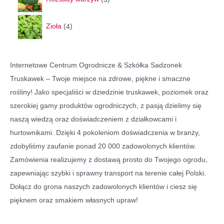
t
o
p
d
4
d
r
u
Zioła
4
p
u
o
k
r
k
d
t
o
t
u
ó
Internetowe Centrum Ogrodnicze & Szkółka Sadzonek
d
ó
k
w
Truskawek – Twoje miejsce na zdrowe, piękne i smaczne
u
w
t
rośliny! Jako specjaliści w dziedzinie truskawek, poziomek oraz
k
y
szerokiej gamy produktów ogrodniczych, z pasją dzielimy się
t
naszą wiedzą oraz doświadczeniem z działkowcami i
y
hurtownikami. Dzięki 4 pokoleniom doświadczenia w branży,
zdobyliśmy zaufanie ponad 20 000 zadowolonych klientów.
Zamówienia realizujemy z dostawą prosto do Twojego ogrodu,
zapewniając szybki i sprawny transport na terenie całej Polski.
Dołącz do grona naszych zadowolonych klientów i ciesz się
pięknem oraz smakiem własnych upraw!